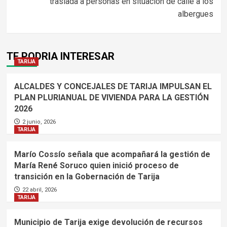
traslada a personas en situación de calle a los
albergues
TE PODRIA INTERESAR
TARIJA
ALCALDES Y CONCEJALES DE TARIJA IMPULSAN EL
PLAN PLURIANUAL DE VIVIENDA PARA LA GESTIÓN
2026
2 junio, 2026
TARIJA
Marío Cossío señala que acompañará la gestión de
María René Soruco quien inició proceso de
transición en la Gobernación de Tarija
22 abril, 2026
TARIJA
Municipio de Tarija exige devolución de recursos