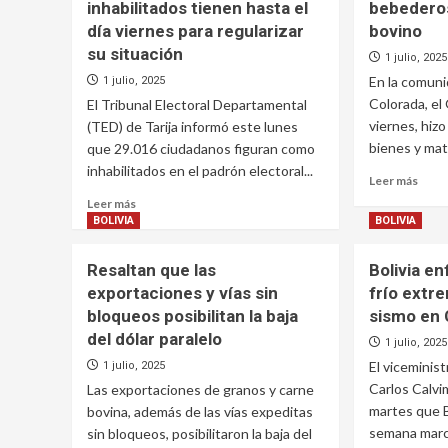
inhabilitados tienen hasta el
bebedero
día viernes para regularizar
bovino
su situación
1 julio, 2025
En la comun
1 julio, 2025
Colorada, el
El Tribunal Electoral Departamental
viernes, hizo
(TED) de Tarija informó este lunes
bienes y mate
que 29.016 ciudadanos figuran como
inhabilitados en el padrón electoral...
Leer
Leer más
más
Leer
Leer más
sobr
más
BOLIVIA
BOLIVIA
Con
sobre
recu
Tribunal
Resaltan que las
Bolivia e
del
Electoral
exportaciones y vías sin
frío extr
Pros
lanza
2024
bloqueos posibilitan la baja
sismo en
última
Peña
convocatoria
del dólar paralelo
1 julio, 2025
Colo
a
El viceminist
1 julio, 2025
const
inhabilitados
bebe
Carlos Calvi
Las exportaciones de granos y carne
tienen
para
hasta
martes que B
bovina, además de las vías expeditas
gana
el
semana mar
sin bloqueos, posibilitaron la baja del
bovi
día