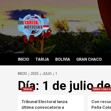
Saltar
al
contenido
INICIO
TARIJA
BOLIVIA
GRAN CHACO
INICIO
2025
JULIO
1
Día:
1 de julio d
TARIJA
GRAN CHACO
Tribunal Electoral lanza
Con recur
última convocatoria a
Peña Colo