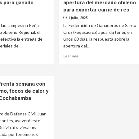
s para ganado
apertura del mercado chileno
para exportar carne de res
1 julio, 2025
idad campesina Peña
La Federación de Ganaderos de Santa
 Gobierno Regional, el
Cruz (Fegasacruz) aguarda tener, en
 efectiva la entrega de
unos 60 días, la respuesta sobre la
riales del...
apertura del...
Leer
Leer más
más
e
sobre
Ganaderos
rsos
esperan
nfrenta semana con
respuesta
emo, focos de calor y
ol
en
60
 Cochabamba
días
rada
sobre
ro de Defensa Civil, Juan
ruirá
apertura
deros
del
montes, aseveró este
mercado
olivia atraviesa una
do
chileno
cada por fenómenos
no
para