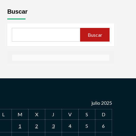
Buscar
Buscar
julio 2025
L
M
X
J
V
S
D
1
2
3
4
5
6