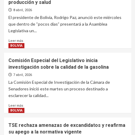
producción y salud
La
firman
Paz
acta
8 abril, 2026
para
El presidente de Bolivia, Rodrigo Paz, anunció este miércoles
una
que dentro de “pocos días” presentará a la Asamblea
“transición
Legislativa un...
correcta
y
Leer
Leer más
transparente”
más
BOLIVIA
en
sobre
la
Paz
Comisión Especial del Legislativo inicia
Alcaldía
anuncia
de
investigación sobre la calidad de la gasolina
que
El
en
7 abril, 2026
Alto
“pocos
La Comisión Especial de Investigación de la Cámara de
días”
Senadores inició este martes un proceso destinado a
presentará
esclarecer la calidad...
el
paquete
Leer
Leer más
de
más
BOLIVIA
leyes
sobre
para
Comisión
TSE rechaza amenazas de excandidatos y reafirma
minería,
Especial
su apego a la normativa vigente
hidrocarburos,
del