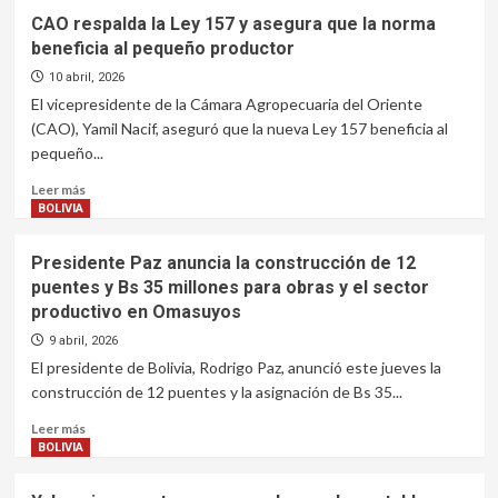
CAO respalda la Ley 157 y asegura que la norma
beneficia al pequeño productor
10 abril, 2026
El vicepresidente de la Cámara Agropecuaria del Oriente
(CAO), Yamil Nacif, aseguró que la nueva Ley 157 beneficia al
pequeño...
Leer
Leer más
más
BOLIVIA
sobre
CAO
Presidente Paz anuncia la construcción de 12
respalda
puentes y Bs 35 millones para obras y el sector
la
productivo en Omasuyos
Ley
157
9 abril, 2026
y
El presidente de Bolivia, Rodrigo Paz, anunció este jueves la
asegura
construcción de 12 puentes y la asignación de Bs 35...
que
la
Leer
Leer más
norma
más
BOLIVIA
beneficia
sobre
al
Presidente