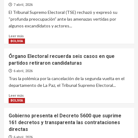
producción
Legislativo
7 abril, 2026
y
inicia
El Tribunal Supremo Electoral (TSE) rechazó y expresó su
salud
investigación
“profunda preocupación” ante las amenazas vertidas por
sobre
algunos excandidatos y actores...
la
calidad
Leer
Leer más
de
más
BOLIVIA
la
sobre
gasolina
TSE
Órgano Electoral recuerda seis casos en que
rechaza
partidos retiraron candidaturas
amenazas
de
6 abril, 2026
excandidatos
Tras la polémica por la cancelación de la segunda vuelta en el
y
departamento de La Paz, el Tribunal Supremo Electoral...
reafirma
su
Leer
Leer más
apego
más
BOLIVIA
a
sobre
la
Órgano
Gobierno presenta el Decreto 5600 que suprime
normativa
Electoral
161 decretos y transparenta las contrataciones
vigente
recuerda
directas
seis
casos
6 abril, 2026