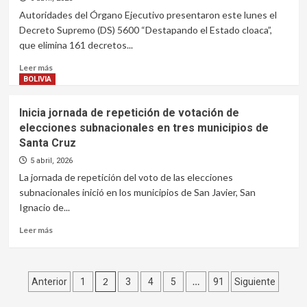
en
Autoridades del Órgano Ejecutivo presentaron este lunes el
que
Decreto Supremo (DS) 5600 “Destapando el Estado cloaca”,
partidos
que elimina 161 decretos...
retiraron
candidaturas
Leer
Leer más
más
BOLIVIA
sobre
Gobierno
Inicia jornada de repetición de votación de
presenta
elecciones subnacionales en tres municipios de
el
Santa Cruz
Decreto
5600
5 abril, 2026
que
La jornada de repetición del voto de las elecciones
suprime
subnacionales inició en los municipios de San Javier, San
161
Ignacio de...
decretos
y
Leer
Leer más
transparenta
más
las
sobre
contrataciones
Inicia
directas
Paginación
jornada
2
…
Anterior
1
3
4
5
91
Siguiente
de
de
repetición