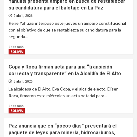
Yahuasi presenta amparo en busca de restablecer
pequeño
Paz
su candidatura para el balotaje en La Paz
productor
anuncia
la
9 abril, 2026
construcción
René Yahuasi interpuso este jueves un amparo constitucional
de
con el objetivo de que se restablezca su candidatura para la
12
segunda...
puentes
y
Leer
Leer más
Bs
más
BOLIVIA
35
sobre
millones
Yahuasi
Copa y Roca firman acta para una “transición
para
presenta
correcta y transparente” en la Alcaldía de El Alto
obras
amparo
y
en
8 abril, 2026
el
busca
La alcaldesa de El Alto, Eva Copa, y el alcalde electo, Eliser
sector
de
Roca, firmaron este miércoles un acta notarial para...
productivo
restablecer
en
su
Leer
Leer más
Omasuyos
candidatura
más
BOLIVIA
para
sobre
el
Copa
Paz anuncia que en “pocos días” presentará el
balotaje
y
paquete de leyes para minería, hidrocarburos,
en
Roca