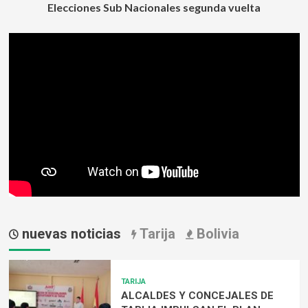
Elecciones Sub Nacionales segunda vuelta
de
entradas
votación
de
elecciones
subnacionales
en
tres
municipios
de
Santa
Cruz
nuevas noticias
Tarija
Bolivia
TARIJA
ALCALDES Y CONCEJALES DE