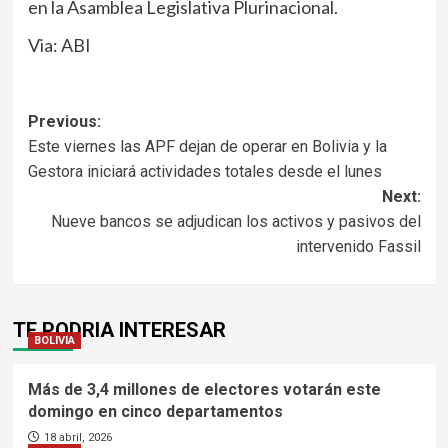
en la Asamblea Legislativa Plurinacional.
Via: ABI
Navegación
Previous:
Este viernes las APF dejan de operar en Bolivia y la
de
Gestora iniciará actividades totales desde el lunes
entradas
Next:
Nueve bancos se adjudican los activos y pasivos del
intervenido Fassil
TE PODRIA INTERESAR
BOLIVIA
Más de 3,4 millones de electores votarán este
domingo en cinco departamentos
18 abril, 2026