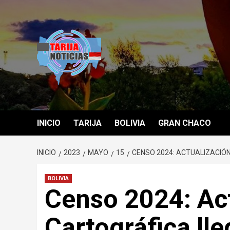
Saltar
al
contenido
INICIO
TARIJA
BOLIVIA
GRAN CHACO
INICIO
2023
MAYO
15
CENSO 2024: ACTUALIZACIÓN
BOLIVIA
Censo 2024: Ac
Cartográfica lle