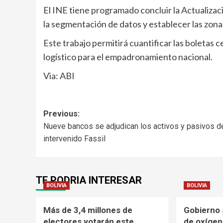
El INE tiene programado concluir la Actualizaci
la segmentación de datos y establecer las zona
Este trabajo permitirá cuantificar las boletas c
logístico para el empadronamiento nacional.
Via: ABI
Navegación
Previous:
Nueve bancos se adjudican los activos y pasivos d
de
intervenido Fassil
entradas
TE PODRIA INTERESAR
BOLIVIA
BOLIVIA
Más de 3,4 millones de
Gobierno 
electores votarán este
de oxígen