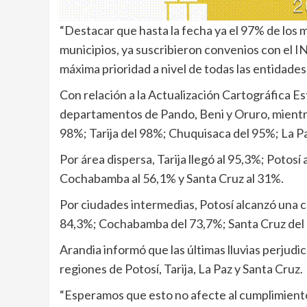
“Destacar que hasta la fecha ya el 97% de los mu
municipios, ya suscribieron convenios con el IN
máxima prioridad a nivel de todas las entidades 
Con relación a la Actualización Cartográfica Es
departamentos de Pando, Beni y Oruro, mientr
98%; Tarija del 98%; Chuquisaca del 95%; La 
Por área dispersa, Tarija llegó al 95,3%; Potosí
Cochabamba al 56,1% y Santa Cruz al 31%.
Por ciudades intermedias, Potosí alcanzó una c
84,3%; Cochabamba del 73,7%; Santa Cruz del 
Arandia informó que las últimas lluvias perjudi
regiones de Potosí, Tarija, La Paz y Santa Cruz.
“Esperamos que esto no afecte al cumplimiento