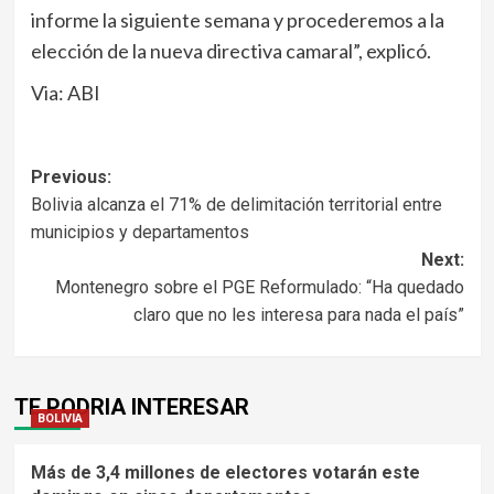
informe la siguiente semana y procederemos a la
elección de la nueva directiva camaral”, explicó.
Via: ABI
Navegación
Previous:
Bolivia alcanza el 71% de delimitación territorial entre
de
municipios y departamentos
entradas
Next:
Montenegro sobre el PGE Reformulado: “Ha quedado
claro que no les interesa para nada el país”
TE PODRIA INTERESAR
BOLIVIA
Más de 3,4 millones de electores votarán este