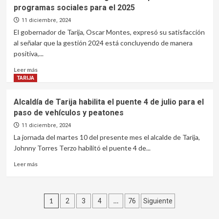
81
programas sociales para el 2025
la
víctimas
corrupción
de
11 diciembre, 2024
feminicidio
El gobernador de Tarija, Oscar Montes, expresó su satisfacción
y
al señalar que la gestión 2024 está concluyendo de manera
33
positiva,...
infanticidios
en
Leer
Leer más
lo
más
TARIJA
que
sobre
va
Gobernador
Alcaldía de Tarija habilita el puente 4 de julio para el
del
Montes
paso de vehículos y peatones
año
asegura
el
11 diciembre, 2024
cumplimiento
La jornada del martes 10 del presente mes el alcalde de Tarija,
de
Johnny Torres Terzo habilitó el puente 4 de...
programas
sociales
Leer
Leer más
para
más
el
sobre
2025
Alcaldía
Paginación
de
1
…
2
3
4
76
Siguiente
Tarija
de
habilita