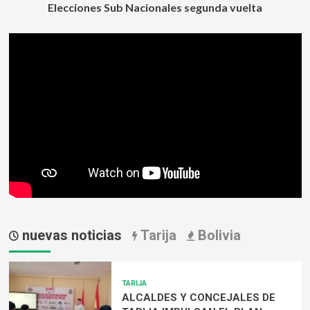
Elecciones Sub Nacionales segunda vuelta
el
entradas
puente
4
de
julio
para
el
paso
de
vehículos
y
peatones
nuevas noticias
Tarija
Bolivia
TARIJA
ALCALDES Y CONCEJALES DE