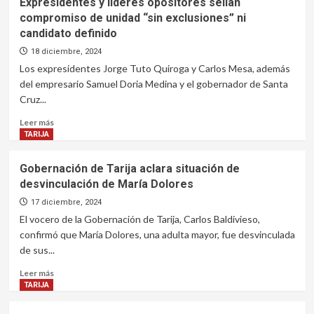
Expresidentes y líderes opositores sellan
y
compromiso de unidad “sin exclusiones” ni
evistas
candidato definido
en
La
18 diciembre, 2024
Paz
Los expresidentes Jorge Tuto Quiroga y Carlos Mesa, además
y
del empresario Samuel Doria Medina y el gobernador de Santa
Cochabamba
Cruz...
pelean
por
Leer
Leer más
celebración
más
TARIJA
del
sobre
triunfo
Expresidentes
Gobernación de Tarija aclara situación de
del
y
MAS
desvinculación de María Dolores
líderes
en
opositores
17 diciembre, 2024
2005
sellan
El vocero de la Gobernación de Tarija, Carlos Baldivieso,
compromiso
confirmó que María Dolores, una adulta mayor, fue desvinculada
de
de sus...
unidad
“sin
Leer
Leer más
exclusiones”
más
TARIJA
ni
sobre
candidato
Gobernación