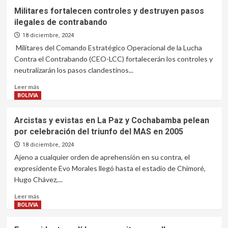
Militares fortalecen controles y destruyen pasos
ilegales de contrabando
18 diciembre, 2024
Militares del Comando Estratégico Operacional de la Lucha
Contra el Contrabando (CEO-LCC) fortalecerán los controles y
neutralizarán los pasos clandestinos...
Leer
Leer más
más
BOLIVIA
sobre
Militares
Arcistas y evistas en La Paz y Cochabamba pelean
fortalecen
por celebración del triunfo del MAS en 2005
controles
y
18 diciembre, 2024
destruyen
Ajeno a cualquier orden de aprehensión en su contra, el
pasos
expresidente Evo Morales llegó hasta el estadio de Chimoré,
ilegales
Hugo Chávez,...
de
contrabando
Leer
Leer más
más
BOLIVIA
sobre
Arcistas