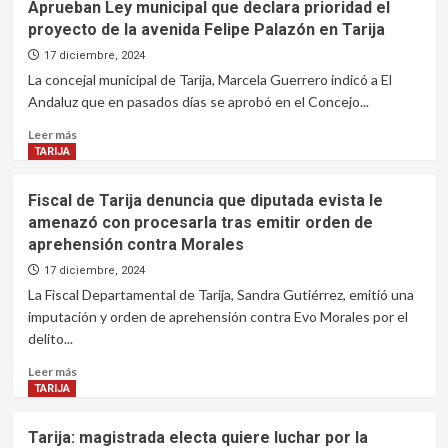
Aprueban Ley municipal que declara prioridad el
definido
de
proyecto de la avenida Felipe Palazón en Tarija
Tarija
aclara
17 diciembre, 2024
situación
La concejal municipal de Tarija, Marcela Guerrero indicó a El
de
Andaluz que en pasados días se aprobó en el Concejo...
desvinculación
de
Leer
Leer más
María
más
TARIJA
Dolores
sobre
Aprueban
Fiscal de Tarija denuncia que diputada evista le
Ley
amenazó con procesarla tras emitir orden de
municipal
aprehensión contra Morales
que
declara
17 diciembre, 2024
prioridad
La Fiscal Departamental de Tarija, Sandra Gutiérrez, emitió una
el
imputación y orden de aprehensión contra Evo Morales por el
proyecto
delito...
de
la
Leer
Leer más
avenida
más
TARIJA
Felipe
sobre
Palazón
Fiscal
Tarija: magistrada electa quiere luchar por la
en
de