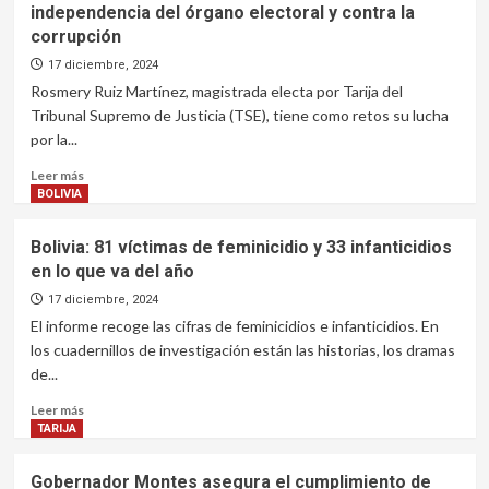
Tarija
independencia del órgano electoral y contra la
Tarija
corrupción
denuncia
que
17 diciembre, 2024
diputada
Rosmery Ruiz Martínez, magistrada electa por Tarija del
evista
Tribunal Supremo de Justicia (TSE), tiene como retos su lucha
le
por la...
amenazó
con
Leer
Leer más
procesarla
más
BOLIVIA
tras
sobre
emitir
Tarija:
Bolivia: 81 víctimas de feminicidio y 33 infanticidios
orden
magistrada
de
en lo que va del año
electa
aprehensión
quiere
17 diciembre, 2024
contra
luchar
El informe recoge las cifras de feminicidios e infanticidios. En
Morales
por
los cuadernillos de investigación están las historias, los dramas
la
de...
independencia
del
Leer
Leer más
órgano
más
TARIJA
electoral
sobre
y
Bolivia:
Gobernador Montes asegura el cumplimiento de
contra