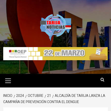
Saltar
al
contenido
Menú
primario
INICIO
2024
OCTUBRE
21
ALCALDÍA DE TARIJA LANZA LA
CAMPAÑA DE PREVENCIÓN CONTRA EL DENGUE