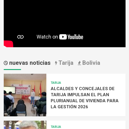
se
genera
inestabilidad
climática
en
el
Chaco
y
la
Chiquitania
nuevas noticias
Tarija
Bolivia
TARIJA
ALCALDES Y CONCEJALES DE
TARIJA IMPULSAN EL PLAN
PLURIANUAL DE VIVIENDA PARA
LA GESTIÓN 2026
TARIJA