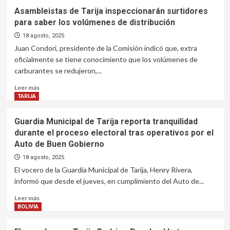
Asambleistas de Tarija inspeccionarán surtidores
para saber los volúmenes de distribución
18 agosto, 2025
Juan Condori, presidente de la Comisión indicó que, extra
oficialmente se tiene conocimiento que los volúmenes de
carburantes se redujeron,...
Leer
Leer más
más
TARIJA
sobre
Asambleistas
Guardia Municipal de Tarija reporta tranquilidad
de
durante el proceso electoral tras operativos por el
Tarija
Auto de Buen Gobierno
inspeccionarán
surtidores
18 agosto, 2025
para
El vocero de la Guardia Municipal de Tarija, Henry Rivera,
saber
informó que desde el jueves, en cumplimiento del Auto de...
los
volúmenes
Leer
Leer más
de
más
BOLIVIA
distribución
sobre
Guardia