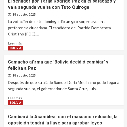
El senador por Tarija Rodrigo Paz da el batacazo y
Municipal
va a segunda vuelta con Tuto Quiroga
de
Tarija
18 agosto, 2025
reporta
La votación de este domingo dio un giro sorpresivo en la
tranquilidad
preferencia ciudadana. El candidato del Partido Demócrata
durante
Cristiano (PDC),...
el
proceso
Leer
Leer más
electoral
más
BOLIVIA
tras
sobre
operativos
El
Camacho afirma que ‘Bolivia decidió cambiar’ y
por
senador
felicita a Paz
el
por
Auto
Tarija
18 agosto, 2025
de
Rodrigo
Después de que su aliado Samuel Doria Medina no pudo llegar a
Buen
Paz
segunda vuelta, el gobernador de Santa Cruz, Luis...
Gobierno
da
el
Leer
Leer más
batacazo
más
BOLIVIA
y
sobre
va
Camacho
Cambiará la Asamblea: con el masismo reducido, la
a
afirma
oposición tendrá la llave para aprobar leyes
segunda
que