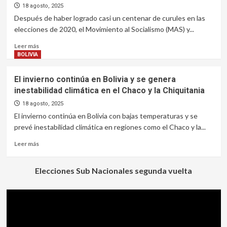
vuelta
‘Bolivia
18 agosto, 2025
con
decidió
Después de haber logrado casi un centenar de curules en las
Tuto
cambiar’
elecciones de 2020, el Movimiento al Socialismo (MAS) y...
Quiroga
y
felicita
Leer
Leer más
a
más
BOLIVIA
Paz
sobre
Cambiará
El invierno continúa en Bolivia y se genera
la
inestabilidad climática en el Chaco y la Chiquitania
Asamblea:
con
18 agosto, 2025
el
El invierno continúa en Bolivia con bajas temperaturas y se
masismo
prevé inestabilidad climática en regiones como el Chaco y la...
reducido,
la
Leer
Leer más
oposición
más
tendrá
sobre
Elecciones Sub Nacionales segunda vuelta
la
El
llave
invierno
para
continúa
aprobar
en
leyes
Bolivia
y