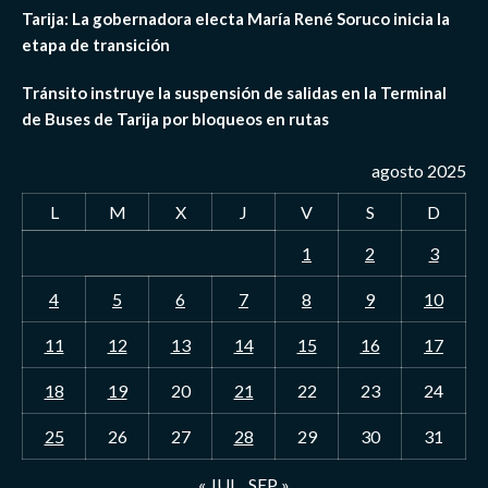
Tarija: La gobernadora electa María René Soruco inicia la
etapa de transición
Tránsito instruye la suspensión de salidas en la Terminal
de Buses de Tarija por bloqueos en rutas
agosto 2025
L
M
X
J
V
S
D
1
2
3
4
5
6
7
8
9
10
11
12
13
14
15
16
17
18
19
20
21
22
23
24
25
26
27
28
29
30
31
« JUL
SEP »