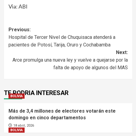
Via: ABI
Navegación
Previous:
Hospital de Tercer Nivel de Chuquisaca atenderá a
de
pacientes de Potosí, Tarija, Oruro y Cochabamba
entradas
Next:
Arce promulga una nueva ley y vuelve a quejarse por la
falta de apoyo de algunos del MAS
TE PODRIA INTERESAR
BOLIVIA
Más de 3,4 millones de electores votarán este
domingo en cinco departamentos
18 abril, 2026
BOLIVIA