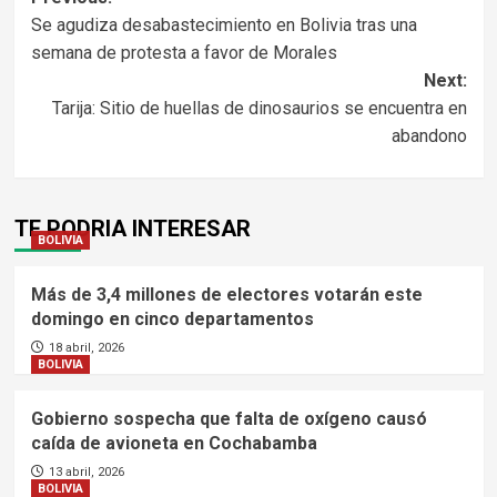
Navegación
Se agudiza desabastecimiento en Bolivia tras una
de
semana de protesta a favor de Morales
entradas
Next:
Tarija: Sitio de huellas de dinosaurios se encuentra en
abandono
TE PODRIA INTERESAR
BOLIVIA
Más de 3,4 millones de electores votarán este
domingo en cinco departamentos
18 abril, 2026
BOLIVIA
Gobierno sospecha que falta de oxígeno causó
caída de avioneta en Cochabamba
13 abril, 2026
BOLIVIA